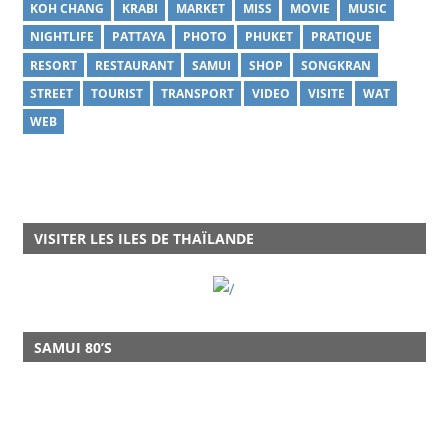
KOH CHANG
KRABI
MARKET
MISS
MOVIE
MUSIC
NIGHTLIFE
PATTAYA
PHOTO
PHUKET
PRATIQUE
RESORT
RESTAURANT
SAMUI
SHOP
SONGKRAN
STREET
TOURIST
TRANSPORT
VIDEO
VISITE
WAT
WEB
VISITER LES ILES DE THAÏLANDE
SAMUI 80’S