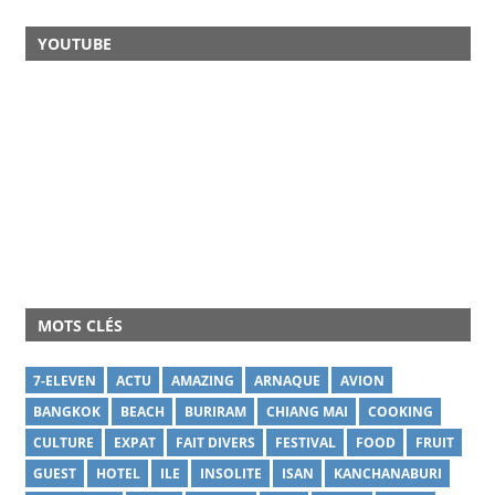
YOUTUBE
MOTS CLÉS
7-ELEVEN
ACTU
AMAZING
ARNAQUE
AVION
BANGKOK
BEACH
BURIRAM
CHIANG MAI
COOKING
CULTURE
EXPAT
FAIT DIVERS
FESTIVAL
FOOD
FRUIT
GUEST
HOTEL
ILE
INSOLITE
ISAN
KANCHANABURI