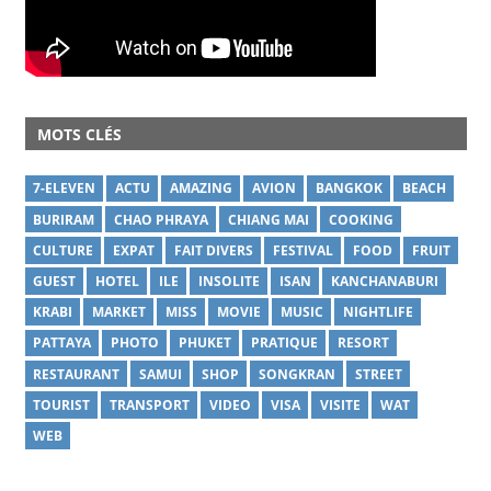
MOTS CLÉS
7-ELEVEN
ACTU
AMAZING
AVION
BANGKOK
BEACH
BURIRAM
CHAO PHRAYA
CHIANG MAI
COOKING
CULTURE
EXPAT
FAIT DIVERS
FESTIVAL
FOOD
FRUIT
GUEST
HOTEL
ILE
INSOLITE
ISAN
KANCHANABURI
KRABI
MARKET
MISS
MOVIE
MUSIC
NIGHTLIFE
PATTAYA
PHOTO
PHUKET
PRATIQUE
RESORT
RESTAURANT
SAMUI
SHOP
SONGKRAN
STREET
TOURIST
TRANSPORT
VIDEO
VISA
VISITE
WAT
WEB