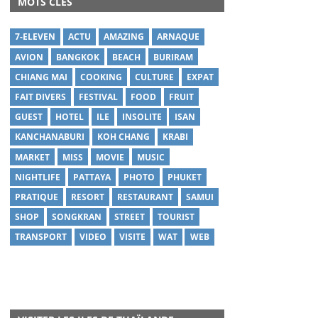
MOTS CLÉS
7-ELEVEN
ACTU
AMAZING
ARNAQUE
AVION
BANGKOK
BEACH
BURIRAM
CHIANG MAI
COOKING
CULTURE
EXPAT
FAIT DIVERS
FESTIVAL
FOOD
FRUIT
GUEST
HOTEL
ILE
INSOLITE
ISAN
KANCHANABURI
KOH CHANG
KRABI
MARKET
MISS
MOVIE
MUSIC
NIGHTLIFE
PATTAYA
PHOTO
PHUKET
PRATIQUE
RESORT
RESTAURANT
SAMUI
SHOP
SONGKRAN
STREET
TOURIST
TRANSPORT
VIDEO
VISITE
WAT
WEB