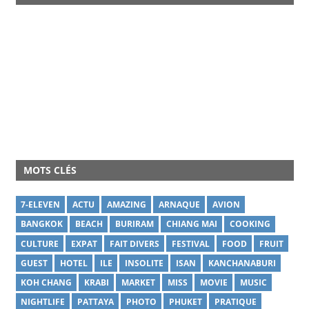
MOTS CLÉS
7-ELEVEN
ACTU
AMAZING
ARNAQUE
AVION
BANGKOK
BEACH
BURIRAM
CHIANG MAI
COOKING
CULTURE
EXPAT
FAIT DIVERS
FESTIVAL
FOOD
FRUIT
GUEST
HOTEL
ILE
INSOLITE
ISAN
KANCHANABURI
KOH CHANG
KRABI
MARKET
MISS
MOVIE
MUSIC
NIGHTLIFE
PATTAYA
PHOTO
PHUKET
PRATIQUE