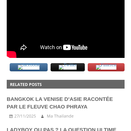
7-
ELEVEN
RELATED POSTS
VIDEO
BANGKOK LA VENISE D’ASIE RACONTÉE
YOUTUBE
PAR LE FLEUVE CHAO PHRAYA
27/11/2025
Ma Thailande
LADYBOY OU PAS ? LA QUESTION ULTIME