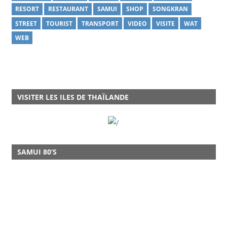
RESORT
RESTAURANT
SAMUI
SHOP
SONGKRAN
STREET
TOURIST
TRANSPORT
VIDEO
VISITE
WAT
WEB
VISITER LES ILES DE THAÏLANDE
SAMUI 80’S