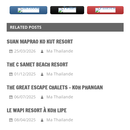
CHIANG
MAI
RELATED POSTS
GUEST
SUAN MAPRAO KO KUT RESORT
HOTEL
NORD
25/03/2026
Ma Thailande
THE C SAMET BEACH RESORT
01/12/2025
Ma Thailande
THE GREAT ESCAPE CHALETS – KOH PHANGAN
06/07/2025
Ma Thailande
LE WAPI RESORT À KOH LIPE
08/04/2025
Ma Thailande