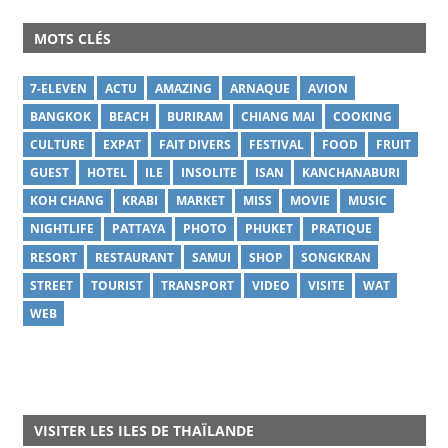
MOTS CLÉS
7-ELEVEN
ACTU
AMAZING
ARNAQUE
AVION
BANGKOK
BEACH
BURIRAM
CHIANG MAI
COOKING
CULTURE
EXPAT
FAIT DIVERS
FESTIVAL
FOOD
FRUIT
GUEST
HOTEL
ILE
INSOLITE
ISAN
KANCHANABURI
KOH CHANG
KRABI
MARKET
MISS
MOVIE
MUSIC
NIGHTLIFE
PATTAYA
PHOTO
PHUKET
PRATIQUE
RESORT
RESTAURANT
SAMUI
SHOP
SONGKRAN
STREET
TOURIST
TRANSPORT
VIDEO
VISITE
WAT
WEB
VISITER LES ILES DE THAÏLANDE