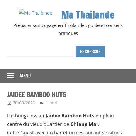
Skip
Ma Thailande
to
content
Préparer son voyage en Thaïlande : guide et conseils
pratiques
Rechercher
RECHERCHE
MENU
JAIDEE BAMBOO HUTS
30/08/2020
Ma Thailande
Hotel
Un bungalow au
Jaidee Bamboo Huts
en plein
centre du vieux quartier de
Chiang Mai
.
Cette Guest avec un bar et un restaurant se situe à