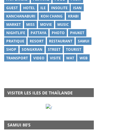
GUEST
HOTEL
ILE
INSOLITE
ISAN
KANCHANABURI
KOH CHANG
KRABI
MARKET
MISS
MOVIE
MUSIC
NIGHTLIFE
PATTAYA
PHOTO
PHUKET
PRATIQUE
RESORT
RESTAURANT
SAMUI
SHOP
SONGKRAN
STREET
TOURIST
TRANSPORT
VIDEO
VISITE
WAT
WEB
VISITER LES ILES DE THAÏLANDE
SAMUI 80’S