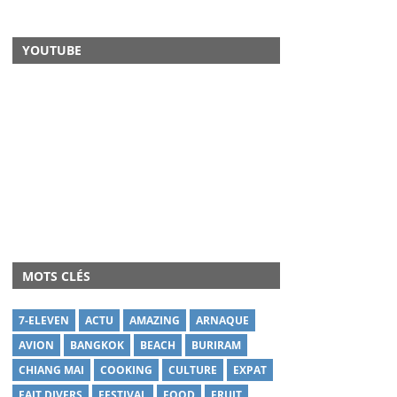
YOUTUBE
MOTS CLÉS
7-ELEVEN
ACTU
AMAZING
ARNAQUE
AVION
BANGKOK
BEACH
BURIRAM
CHIANG MAI
COOKING
CULTURE
EXPAT
FAIT DIVERS
FESTIVAL
FOOD
FRUIT