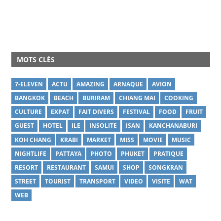
MOTS CLÉS
7-ELEVEN
ACTU
AMAZING
ARNAQUE
AVION
BANGKOK
BEACH
BURIRAM
CHIANG MAI
COOKING
CULTURE
EXPAT
FAIT DIVERS
FESTIVAL
FOOD
FRUIT
GUEST
HOTEL
ILE
INSOLITE
ISAN
KANCHANABURI
KOH CHANG
KRABI
MARKET
MISS
MOVIE
MUSIC
NIGHTLIFE
PATTAYA
PHOTO
PHUKET
PRATIQUE
RESORT
RESTAURANT
SAMUI
SHOP
SONGKRAN
STREET
TOURIST
TRANSPORT
VIDEO
VISITE
WAT
WEB