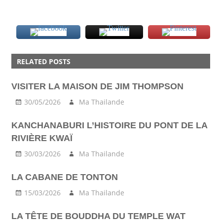
BANGKOK
RELATED POSTS
BTS
FRUIT
VISITER LA MAISON DE JIM THOMPSON
INSOLITE
30/05/2026
Ma Thailande
MARKET
PRATIQUE
KANCHANABURI L’HISTOIRE DU PONT DE LA
SHOP
RIVIÈRE KWAÏ
SKYTRAIN
30/03/2026
Ma Thailande
STREET
VISITE
LA CABANE DE TONTON
15/03/2026
Ma Thailande
LA TÊTE DE BOUDDHA DU TEMPLE WAT