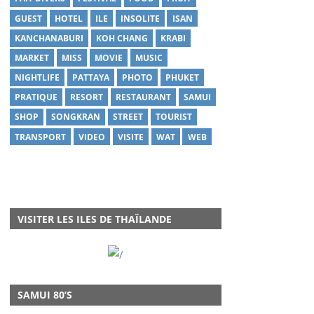
GUEST
HOTEL
ILE
INSOLITE
ISAN
KANCHANABURI
KOH CHANG
KRABI
MARKET
MISS
MOVIE
MUSIC
NIGHTLIFE
PATTAYA
PHOTO
PHUKET
PRATIQUE
RESORT
RESTAURANT
SAMUI
SHOP
SONGKRAN
STREET
TOURIST
TRANSPORT
VIDEO
VISITE
WAT
WEB
VISITER LES ILES DE THAÏLANDE
SAMUI 80’S