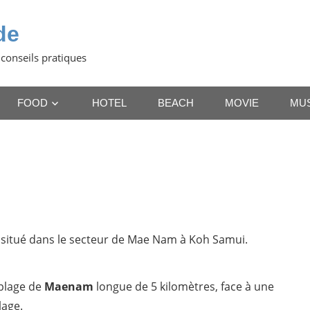
de
 conseils pratiques
FOOD
HOTEL
BEACH
MOVIE
MU
 situé dans le secteur de Mae Nam à Koh Samui.
 plage de
Maenam
longue de 5 kilomètres, face à une
lage.