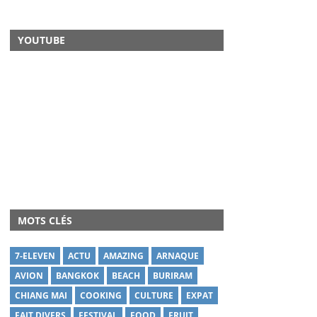
YOUTUBE
MOTS CLÉS
7-ELEVEN
ACTU
AMAZING
ARNAQUE
AVION
BANGKOK
BEACH
BURIRAM
CHIANG MAI
COOKING
CULTURE
EXPAT
FAIT DIVERS
FESTIVAL
FOOD
FRUIT