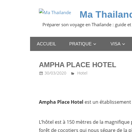
Skip
to
Ma Thailan
content
Préparer son voyage en Thaïlande : guide et
ACCUEIL
PRATIQUE
VISA
AMPHA PLACE HOTEL
30/03/2020
Ma Thailande
Hotel
Ampha Place Hotel
est un établissement
L’hôtel est à 150 mètres de la magnifique
forêt de cocotiers qui nous sépare de la p